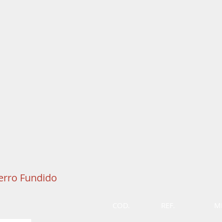
NDIÇÃO AY
erro Fundido
COD.
REF.
M